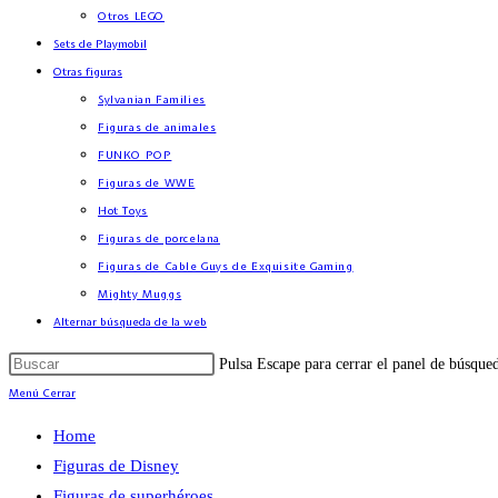
Otros LEGO
Sets de Playmobil
Otras figuras
Sylvanian Families
Figuras de animales
FUNKO POP
Figuras de WWE
Hot Toys
Figuras de porcelana
Figuras de Cable Guys de Exquisite Gaming
Mighty Muggs
Alternar búsqueda de la web
Pulsa Escape para cerrar el panel de búsque
Menú
Cerrar
Home
Figuras de Disney
Figuras de superhéroes