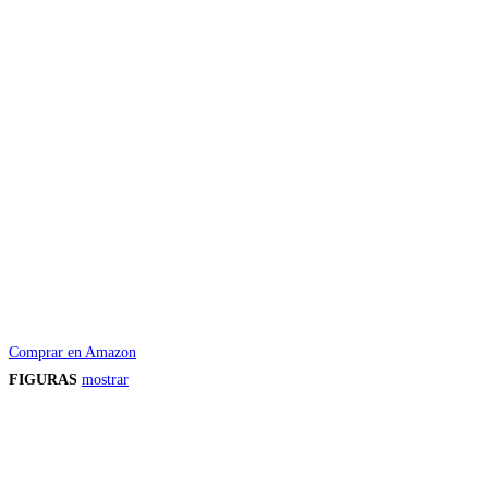
Comprar en Amazon
FIGURAS
mostrar
Precios de los productos
Los precios de los productos pueden sufrir modificaciones debido a cambios en