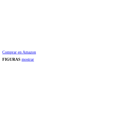
Comprar en Amazon
FIGURAS
mostrar
Precios de los productos
Los precios de los productos pueden sufrir modificaciones debido a cambios en
Productos descatalogados
En caso de que alguno de los productos mencionados en esta recopilación apar
Los precios de los productos pueden sufrir modificaciones debido a cambios en
Encuentra tu figura exclusiva