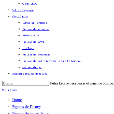
Otros LEGO
Sets de Playmobil
Otras figuras
Sylvanian Families
Figuras de animales
FUNKO POP
Figuras de WWE
Hot Toys
Figuras de porcelana
Figuras de Cable Guys de Exquisite Gaming
Mighty Muggs
Alternar búsqueda de la web
Pulsa Escape para cerrar el panel de búsque
Menú
Cerrar
Home
Figuras de Disney
Figuras de superhéroes