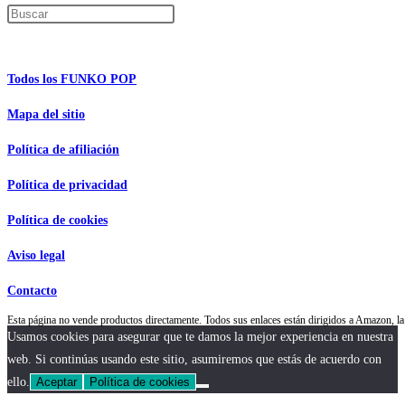
Pulsa Escape para cerrar el panel de búsque
Información de interés
Todos los FUNKO POP
Mapa del sitio
Política de afiliación
Política de privacidad
Política de cookies
Aviso legal
Contacto
Esta página no vende productos directamente. Todos sus enlaces están dirigidos a Amazon,
Usamos cookies para asegurar que te damos la mejor experiencia en nuestra
web. Si continúas usando este sitio, asumiremos que estás de acuerdo con
ello.
Aceptar
Política de cookies