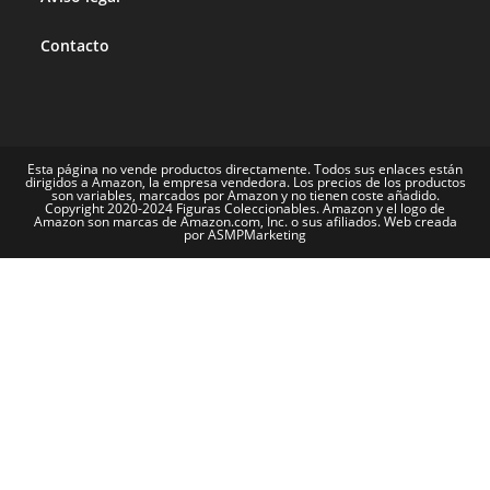
Contacto
Esta página no vende productos directamente. Todos sus enlaces están
dirigidos a Amazon, la empresa vendedora. Los precios de los productos
son variables, marcados por Amazon y no tienen coste añadido.
Copyright 2020-2024 Figuras Coleccionables. Amazon y el logo de
Amazon son marcas de Amazon.com, Inc. o sus afiliados. Web creada
por ASMPMarketing