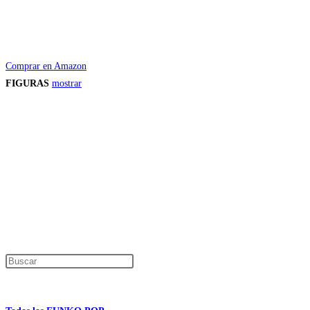
Comprar en Amazon
FIGURAS
mostrar
Precios de los productos
Los precios de los productos pueden sufrir modificaciones debido a cambios en
Productos descatalogados
En caso de que alguno de los productos mencionados en esta recopilación apar
Los precios de los productos pueden sufrir modificaciones debido a cambios en
Encuentra tu figura exclusiva
Pulsa Escape para cerrar el panel de búsque
Información de interés