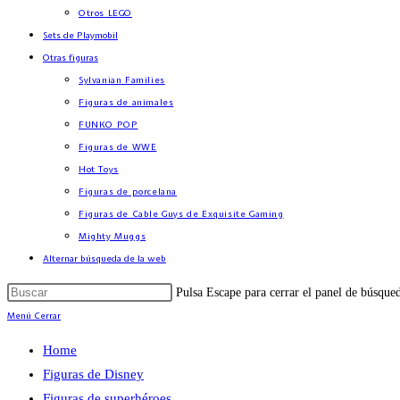
Otros LEGO
Sets de Playmobil
Otras figuras
Sylvanian Families
Figuras de animales
FUNKO POP
Figuras de WWE
Hot Toys
Figuras de porcelana
Figuras de Cable Guys de Exquisite Gaming
Mighty Muggs
Alternar búsqueda de la web
Pulsa Escape para cerrar el panel de búsque
Menú
Cerrar
Home
Figuras de Disney
Figuras de superhéroes