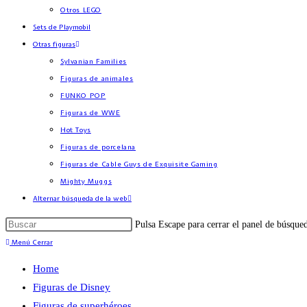
Otros LEGO
Sets de Playmobil
Otras figuras
Sylvanian Families
Figuras de animales
FUNKO POP
Figuras de WWE
Hot Toys
Figuras de porcelana
Figuras de Cable Guys de Exquisite Gaming
Mighty Muggs
Alternar búsqueda de la web
Pulsa Escape para cerrar el panel de búsque
Menú
Cerrar
Home
Figuras de Disney
Figuras de superhéroes