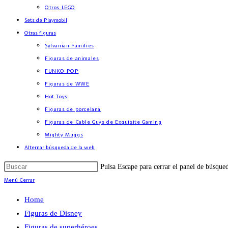
Otros LEGO
Sets de Playmobil
Otras figuras
Sylvanian Families
Figuras de animales
FUNKO POP
Figuras de WWE
Hot Toys
Figuras de porcelana
Figuras de Cable Guys de Exquisite Gaming
Mighty Muggs
Alternar búsqueda de la web
Pulsa Escape para cerrar el panel de búsque
Menú
Cerrar
Home
Figuras de Disney
Figuras de superhéroes