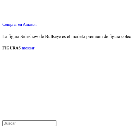
Comprar en Amazon
La figura Sideshow de Bullseye es el modelo premium de figura colecci
FIGURAS
mostrar
Precios de los productos
Los precios de los productos pueden sufrir modificaciones debido a cambios en
Productos descatalogados
En caso de que alguno de los productos mencionados en esta recopilación apar
Los precios de los productos pueden sufrir modificaciones debido a cambios en
Encuentra tu figura exclusiva
Pulsa Escape para cerrar el panel de búsque