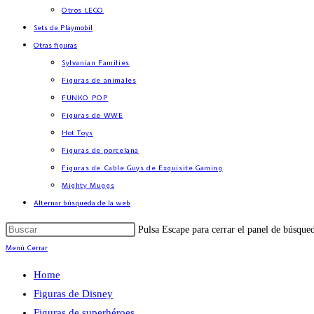
Otros LEGO
Sets de Playmobil
Otras figuras
Sylvanian Families
Figuras de animales
FUNKO POP
Figuras de WWE
Hot Toys
Figuras de porcelana
Figuras de Cable Guys de Exquisite Gaming
Mighty Muggs
Alternar búsqueda de la web
Pulsa Escape para cerrar el panel de búsque
Menú
Cerrar
Home
Figuras de Disney
Figuras de superhéroes