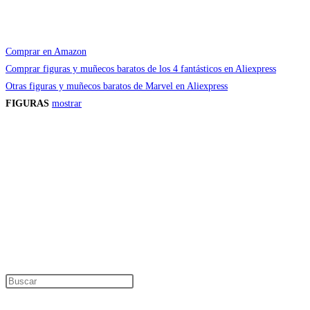
Comprar en Amazon
Comprar figuras y muñecos baratos de los 4 fantásticos en Aliexpress
Otras figuras y muñecos baratos de Marvel en Aliexpress
FIGURAS
mostrar
Precios de los productos
Los precios de los productos pueden sufrir modificaciones debido a cambios en
Productos descatalogados
En caso de que alguno de los productos mencionados en esta recopilación apar
Los precios de los productos pueden sufrir modificaciones debido a cambios en
Encuentra tu figura exclusiva
Pulsa Escape para cerrar el panel de búsque
Información de interés