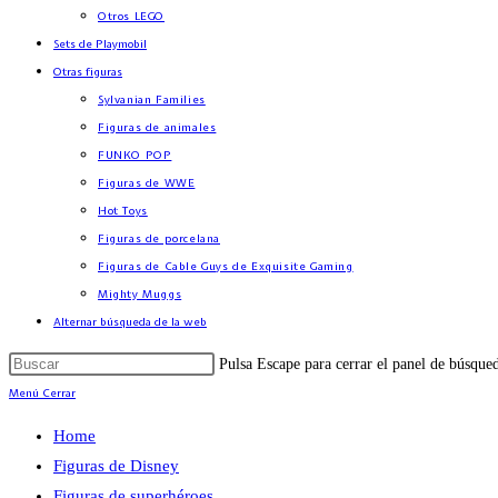
Otros LEGO
Sets de Playmobil
Otras figuras
Sylvanian Families
Figuras de animales
FUNKO POP
Figuras de WWE
Hot Toys
Figuras de porcelana
Figuras de Cable Guys de Exquisite Gaming
Mighty Muggs
Alternar búsqueda de la web
Pulsa Escape para cerrar el panel de búsque
Menú
Cerrar
Home
Figuras de Disney
Figuras de superhéroes