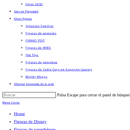
Otros LEGO
Sets de Playmobil
Otras figuras
Sylvanian Families
Figuras de animales
FUNKO POP
Figuras de WWE
Hot Toys
Figuras de porcelana
Figuras de Cable Guys de Exquisite Gaming
Mighty Muggs
Alternar búsqueda de la web
Pulsa Escape para cerrar el panel de búsque
Menú
Cerrar
Home
Figuras de Disney
Figuras de superhéroes