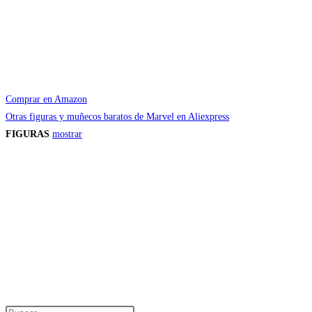
Comprar en Amazon
Otras figuras y muñecos baratos de Marvel en Aliexpress
FIGURAS
mostrar
Precios de los productos
Los precios de los productos pueden sufrir modificaciones debido a cambios en
Productos descatalogados
En caso de que alguno de los productos mencionados en esta recopilación apar
Los precios de los productos pueden sufrir modificaciones debido a cambios en
Encuentra tu figura exclusiva