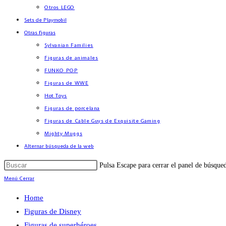
Otros LEGO
Sets de Playmobil
Otras figuras
Sylvanian Families
Figuras de animales
FUNKO POP
Figuras de WWE
Hot Toys
Figuras de porcelana
Figuras de Cable Guys de Exquisite Gaming
Mighty Muggs
Alternar búsqueda de la web
Pulsa Escape para cerrar el panel de búsque
Menú
Cerrar
Home
Figuras de Disney
Figuras de superhéroes