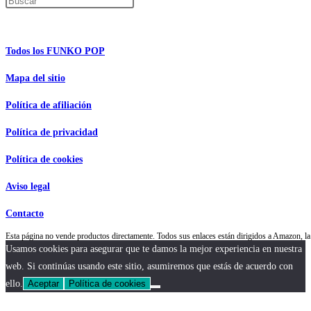
Pulsa Escape para cerrar el panel de búsque
Información de interés
Todos los FUNKO POP
Mapa del sitio
Política de afiliación
Política de privacidad
Política de cookies
Aviso legal
Contacto
Esta página no vende productos directamente. Todos sus enlaces están dirigidos a Amazon,
Usamos cookies para asegurar que te damos la mejor experiencia en nuestra
web. Si continúas usando este sitio, asumiremos que estás de acuerdo con
ello.
Aceptar
Política de cookies