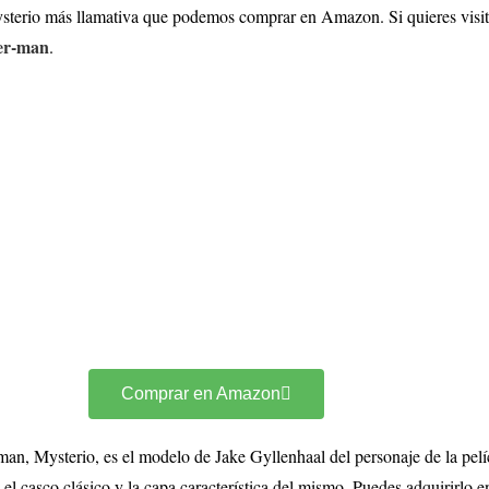
rio más llamativa que podemos comprar en Amazon. Si quieres visitar 
der-man
.
Comprar en Amazon
n, Mysterio, es el modelo de Jake Gyllenhaal del personaje de la pe
el casco clásico y la capa característica del mismo. Puedes adquirirlo e