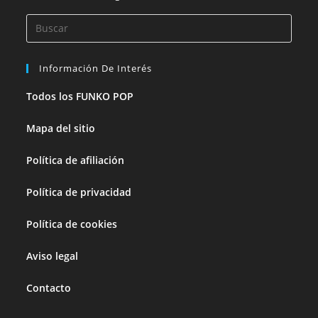
Pulsa
Esca
para
Información De Interés
cerra
el
Todos los FUNKO POP
panel
Mapa del sitio
de
búsq
Política de afiliación
Política de privacidad
Política de cookies
Aviso legal
Contacto