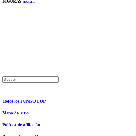
FIGURAS
mostrar
Precios de los productos
Los precios de los productos pueden sufrir modificaciones debido a cambios en
Productos descatalogados
En caso de que alguno de los productos mencionados en esta recopilación apar
Los precios de los productos pueden sufrir modificaciones debido a cambios en
Encuentra tu figura exclusiva
Pulsa Escape para cerrar el panel de búsque
Información de interés
Todos los FUNKO POP
Mapa del sitio
Política de afiliación