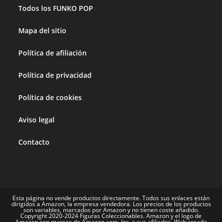
el
Todos los FUNKO POP
panel
Mapa del sitio
de
búsq
Política de afiliación
Política de privacidad
Política de cookies
Aviso legal
Contacto
Esta página no vende productos directamente. Todos sus enlaces están
dirigidos a Amazon, la empresa vendedora. Los precios de los productos
son variables, marcados por Amazon y no tienen coste añadido.
Copyright 2020-2024 Figuras Coleccionables. Amazon y el logo de
Amazon son marcas de Amazon.com, Inc. o sus afiliados. Web creada