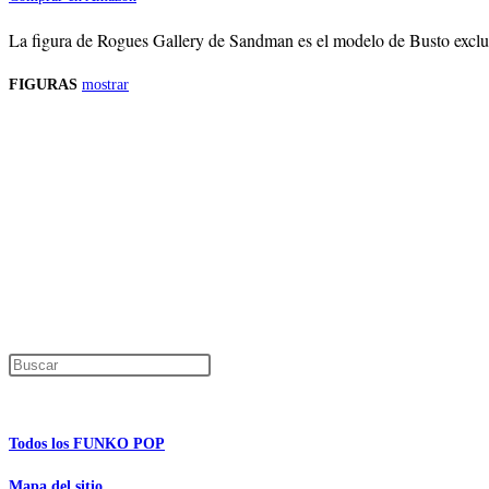
La figura de Rogues Gallery de Sandman es el modelo de Busto exclusi
FIGURAS
mostrar
Precios de los productos
Los precios de los productos pueden sufrir modificaciones debido a cambios en
Productos descatalogados
En caso de que alguno de los productos mencionados en esta recopilación apar
Los precios de los productos pueden sufrir modificaciones debido a cambios en
Encuentra tu figura exclusiva
Pulsa Escape para cerrar el panel de búsque
Información de interés
Todos los FUNKO POP
Mapa del sitio