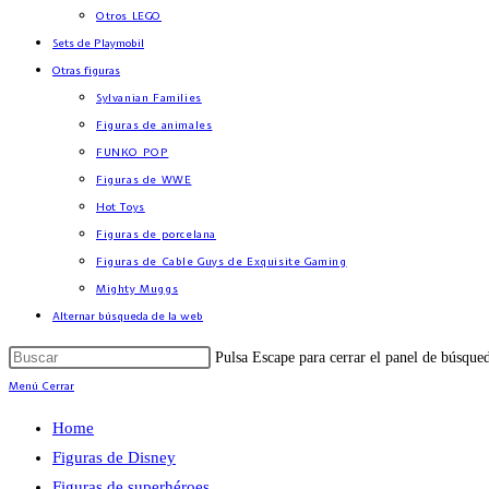
Otros LEGO
Sets de Playmobil
Otras figuras
Sylvanian Families
Figuras de animales
FUNKO POP
Figuras de WWE
Hot Toys
Figuras de porcelana
Figuras de Cable Guys de Exquisite Gaming
Mighty Muggs
Alternar búsqueda de la web
Pulsa Escape para cerrar el panel de búsque
Menú
Cerrar
Home
Figuras de Disney
Figuras de superhéroes