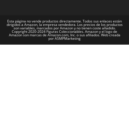
Esta página no vende productos directamente. Todos sus enlaces están
dirigidos a Amazon, la empresa vendedora. Los precios de los productos
son variables, marcados por Amazon y no tienen coste añadido.
Copyright 2020-2024 Figuras Coleccionables. Amazon y el logo de
Amazon son marcas de Amazon.com, Inc. o sus afiliados. Web creada
por ASMPMarketing