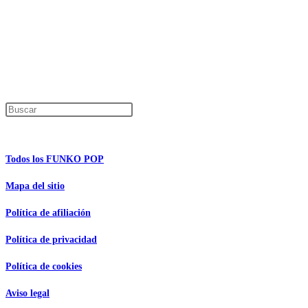
Productos descatalogados
En caso de que alguno de los productos mencionados en esta recopilación apar
Los precios de los productos pueden sufrir modificaciones debido a cambios en
Encuentra tu figura exclusiva
Pulsa Escape para cerrar el panel de búsque
Información de interés
Todos los FUNKO POP
Mapa del sitio
Política de afiliación
Política de privacidad
Política de cookies
Aviso legal