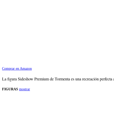
Comprar en Amazon
La figura Sideshow Premium de Tormenta es una recreación perfecta a 
FIGURAS
mostrar
Precios de los productos
Los precios de los productos pueden sufrir modificaciones debido a cambios en