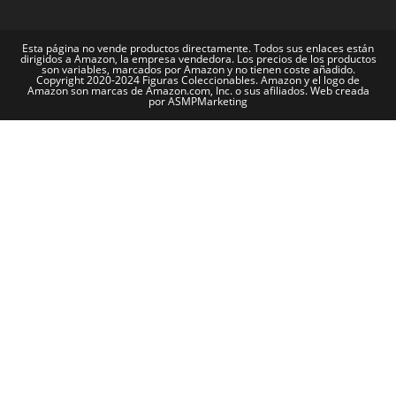
Esta página no vende productos directamente. Todos sus enlaces están
dirigidos a Amazon, la empresa vendedora. Los precios de los productos
son variables, marcados por Amazon y no tienen coste añadido.
Copyright 2020-2024 Figuras Coleccionables. Amazon y el logo de
Amazon son marcas de Amazon.com, Inc. o sus afiliados. Web creada
por ASMPMarketing