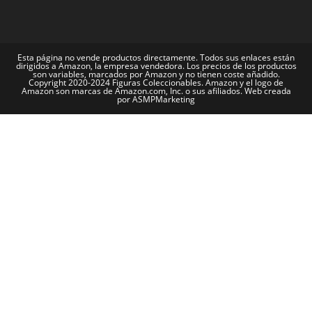
Esta página no vende productos directamente. Todos sus enlaces están
dirigidos a Amazon, la empresa vendedora. Los precios de los productos
son variables, marcados por Amazon y no tienen coste añadido.
Copyright 2020-2024 Figuras Coleccionables. Amazon y el logo de
Amazon son marcas de Amazon.com, Inc. o sus afiliados. Web creada
por ASMPMarketing