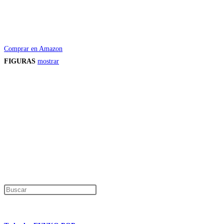
Comprar en Amazon
FIGURAS
mostrar
Precios de los productos
Los precios de los productos pueden sufrir modificaciones debido a cambios en
Productos descatalogados
En caso de que alguno de los productos mencionados en esta recopilación apar
Los precios de los productos pueden sufrir modificaciones debido a cambios en
Encuentra tu figura exclusiva
Pulsa Escape para cerrar el panel de búsque
Información de interés