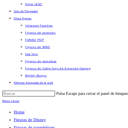
Otros LEGO
Sets de Playmobil
Otras figuras
Sylvanian Families
Figuras de animales
FUNKO POP
Figuras de WWE
Hot Toys
Figuras de porcelana
Figuras de Cable Guys de Exquisite Gaming
Mighty Muggs
Alternar búsqueda de la web
Pulsa Escape para cerrar el panel de búsque
Menú
Cerrar
Home
Figuras de Disney
Figuras de superhéroes