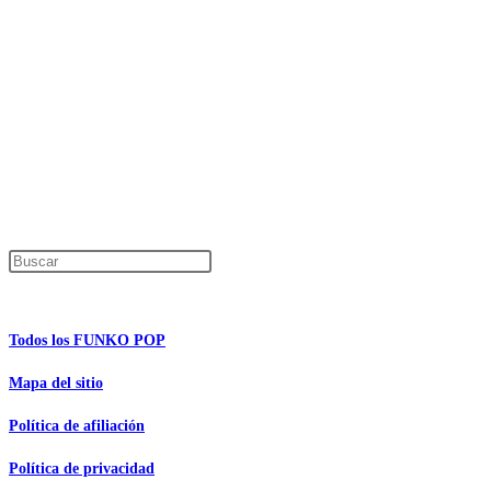
Precios de los productos
Los precios de los productos pueden sufrir modificaciones debido a cambios en
Productos descatalogados
En caso de que alguno de los productos mencionados en esta recopilación apar
Los precios de los productos pueden sufrir modificaciones debido a cambios en
Encuentra tu figura exclusiva
Pulsa Escape para cerrar el panel de búsque
Información de interés
Todos los FUNKO POP
Mapa del sitio
Política de afiliación
Política de privacidad