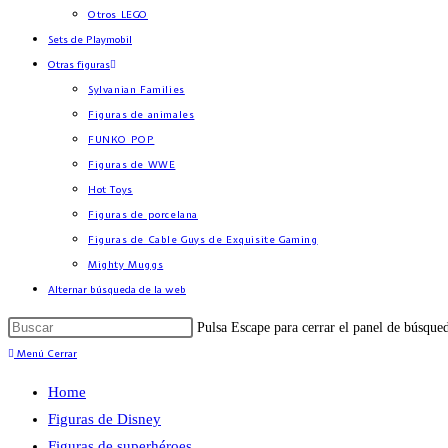
Otros LEGO
Sets de Playmobil
Otras figuras
Sylvanian Families
Figuras de animales
FUNKO POP
Figuras de WWE
Hot Toys
Figuras de porcelana
Figuras de Cable Guys de Exquisite Gaming
Mighty Muggs
Alternar búsqueda de la web
Pulsa Escape para cerrar el panel de búsque
Menú
Cerrar
Home
Figuras de Disney
Figuras de superhéroes