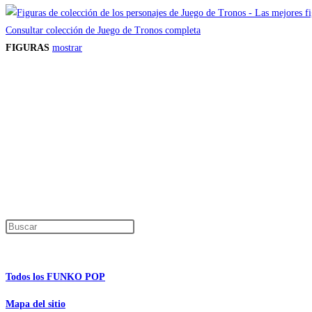
Consultar colección de Juego de Tronos completa
FIGURAS
mostrar
Precios de los productos
Los precios de los productos pueden sufrir modificaciones debido a cambios en
Productos descatalogados
En caso de que alguno de los productos mencionados en esta recopilación apar
Los precios de los productos pueden sufrir modificaciones debido a cambios en
Encuentra tu figura exclusiva
Pulsa Escape para cerrar el panel de búsque
Información de interés
Todos los FUNKO POP
Mapa del sitio