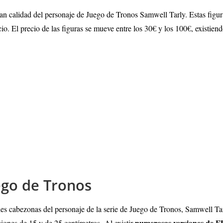
ran calidad del personaje de Juego de Tronos Samwell Tarly. Estas figur
io. El precio de las figuras se mueve entre los 30€ y los 100€, existie
go de Tronos
les cabezonas del personaje de la serie de Juego de Tronos, Samwell 
numerosas versiones de 
siones de 15 y de 25 centímetros.
Al existir