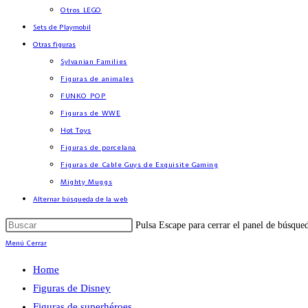
Otros LEGO
Sets de Playmobil
Otras figuras
Sylvanian Families
Figuras de animales
FUNKO POP
Figuras de WWE
Hot Toys
Figuras de porcelana
Figuras de Cable Guys de Exquisite Gaming
Mighty Muggs
Alternar búsqueda de la web
Pulsa Escape para cerrar el panel de búsque
Menú
Cerrar
Home
Figuras de Disney
Figuras de superhéroes