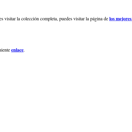
los mejore
sitar la colección completa, puedes visitar la página de
enlace
uiente
.