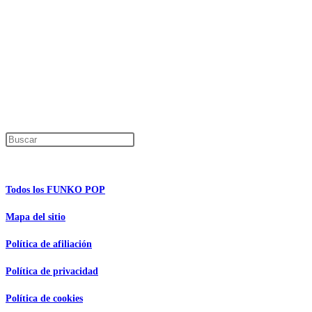
Los precios de los productos pueden sufrir modificaciones debido a cambios en
Productos descatalogados
En caso de que alguno de los productos mencionados en esta recopilación apar
Los precios de los productos pueden sufrir modificaciones debido a cambios en
Encuentra tu figura exclusiva
Pulsa Escape para cerrar el panel de búsque
Información de interés
Todos los FUNKO POP
Mapa del sitio
Política de afiliación
Política de privacidad
Política de cookies