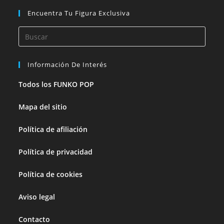
Encuentra Tu Figura Exclusiva
Pulsa
Esca
para
Información De Interés
cerra
el
Todos los FUNKO POP
panel
Mapa del sitio
de
búsq
Política de afiliación
Política de privacidad
Política de cookies
Aviso legal
Contacto