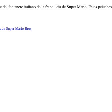
 del fontanero italiano de la franquicia de Super Mario. Estos peluche
 las ofertas de Amazon, niveles de Stocks y otros factores no controlados por 
ezca descatalogado, informe a info@figurascoleccionables.es para buscar un pro
 las ofertas de Amazon/Aliexpress, niveles de Stocks y otros factores no contr
da.