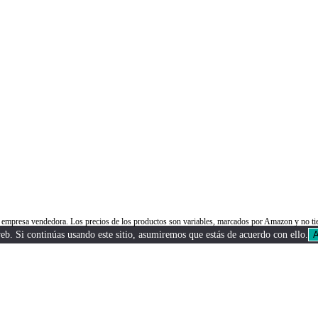
 la empresa vendedora. Los precios de los productos son variables, marcados por Amazon y n
b. Si continúas usando este sitio, asumiremos que estás de acuerdo con ello.
A