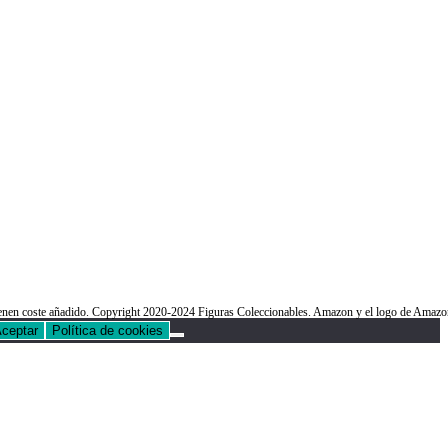
o tienen coste añadido. Copyright 2020-2024 Figuras Coleccionables. Amazon y el logo de Am
ceptar
Política de cookies