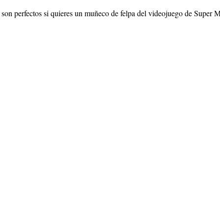
s son perfectos si quieres un muñeco de felpa del videojuego de Super M
figurascoleccionables.es
ducto de similares características.
olados por figurascoleccionables.es.