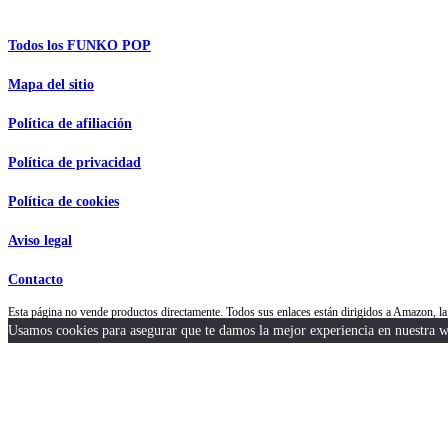
Información de interés
Todos los FUNKO POP
Mapa del sitio
Política de afiliación
Política de privacidad
Política de cookies
Aviso legal
Contacto
Esta página no vende productos directamente. Todos sus enlaces están dirigidos a Amazon,
Usamos cookies para asegurar que te damos la mejor experiencia en nuestra we