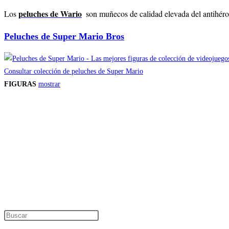
peluches de Wario
Los
son muñecos de calidad elevada del antihéroe
Peluches de Super Mario Bros
Consultar colección de peluches de Super Mario
FIGURAS
mostrar
Precios de los productos
Los precios de los productos pueden sufrir modificaciones debido a cambios en
Productos descatalogados
En caso de que alguno de los productos mencionados en esta recopilación apar
Los precios de los productos pueden sufrir modificaciones debido a cambios en
Encuentra tu figura exclusiva
Pulsa Escape para cerrar el panel de búsque