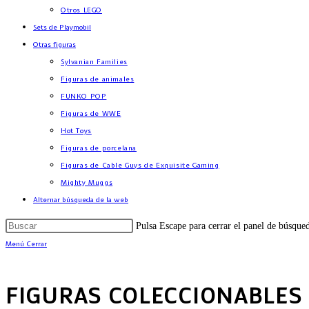
Otros LEGO
Sets de Playmobil
Otras figuras
Sylvanian Families
Figuras de animales
FUNKO POP
Figuras de WWE
Hot Toys
Figuras de porcelana
Figuras de Cable Guys de Exquisite Gaming
Mighty Muggs
Alternar búsqueda de la web
Pulsa Escape para cerrar el panel de búsque
Menú
Cerrar
FIGURAS COLECCIONABLES