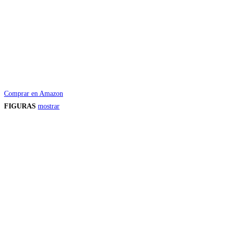
Comprar en Amazon
FIGURAS
mostrar
Precios de los productos
Los precios de los productos pueden sufrir modificaciones debido a cambios en
Productos descatalogados
En caso de que alguno de los productos mencionados en esta recopilación apar
Los precios de los productos pueden sufrir modificaciones debido a cambios en
Encuentra tu figura exclusiva