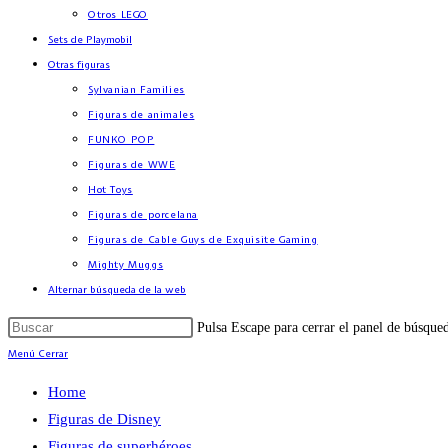
Otros LEGO
Sets de Playmobil
Otras figuras
Sylvanian Families
Figuras de animales
FUNKO POP
Figuras de WWE
Hot Toys
Figuras de porcelana
Figuras de Cable Guys de Exquisite Gaming
Mighty Muggs
Alternar búsqueda de la web
Pulsa Escape para cerrar el panel de búsque
Menú
Cerrar
Home
Figuras de Disney
Figuras de superhéroes