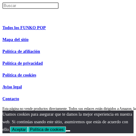
Pulsa Escape para cerrar el panel de búsque
Información de interés
Todos los FUNKO POP
Mapa del sitio
Política de afiliación
Política de privacidad
Política de cookies
Aviso legal
Contacto
Esta página no vende productos directamente. Todos sus enlaces están dirigidos a Amazon,
Usamos cookies para asegurar que te damos la mejor experiencia en nuestra
web. Si continúas usando este sitio, asumiremos que estás de acuerdo con
ello.
Aceptar
Política de cookies