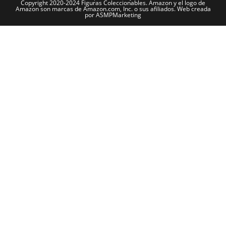
Copyright 2020-2024 Figuras Coleccionables. Amazon y el logo de
Amazon son marcas de Amazon.com, Inc. o sus afiliados. Web creada
por ASMPMarketing