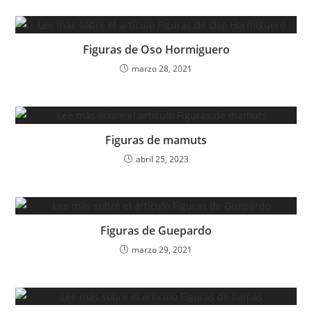
Figuras de Oso Hormiguero
marzo 28, 2021
Figuras de mamuts
abril 25, 2023
Figuras de Guepardo
marzo 29, 2021