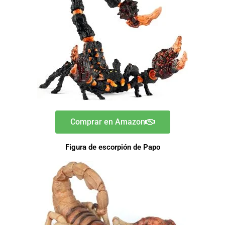
Comprar en Amazon
Figura de escorpión de Papo