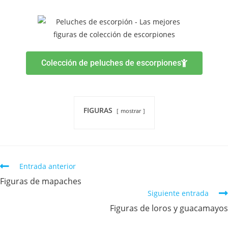
Colección de peluches de escorpiones
FIGURAS
mostrar
Entrada anterior
Figuras de mapaches
Siguiente entrada
Figuras de loros y guacamayos