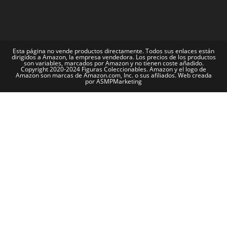
Esta página no vende productos directamente. Todos sus enlaces están
dirigidos a Amazon, la empresa vendedora. Los precios de los productos
son variables, marcados por Amazon y no tienen coste añadido.
Copyright 2020-2024 Figuras Coleccionables. Amazon y el logo de
Amazon son marcas de Amazon.com, Inc. o sus afiliados. Web creada
por ASMPMarketing