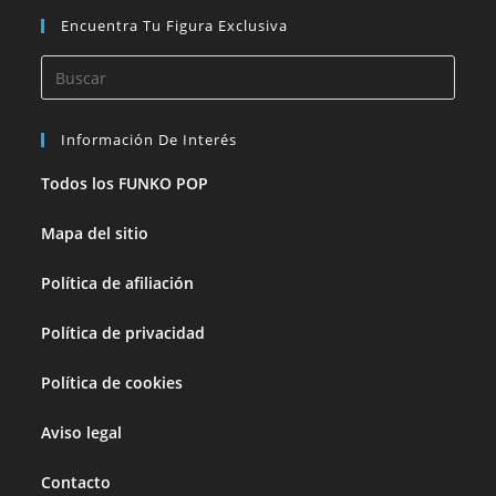
Encuentra Tu Figura Exclusiva
Información De Interés
Todos los FUNKO POP
Mapa del sitio
Política de afiliación
Política de privacidad
Política de cookies
Aviso legal
Contacto