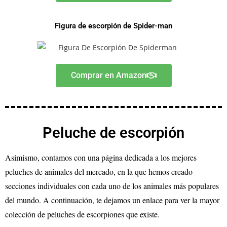
Figura de escorpión de Spider-man
Comprar en Amazon
Peluche de escorpión
Asimismo, contamos con una página dedicada a los mejores
peluches de animales del mercado, en la que hemos creado
secciones individuales con cada uno de los animales más populares
del mundo. A continuación, te dejamos un enlace para ver la mayor
colección de peluches de escorpiones que existe.