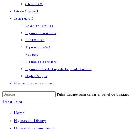
Otros LEGO
Sets de Playmobil
Otras figuras
Sylvanian Families
Figuras de animales
FUNKO POP
Figuras de WWE
Hot Toys
Figuras de porcelana
Figuras de Cable Guys de Exquisite Gaming
Mighty Muggs
Alternar búsqueda de la web
Pulsa Escape para cerrar el panel de búsque
Menú
Cerrar
Home
Figuras de Disney
Figuras de superhéroes