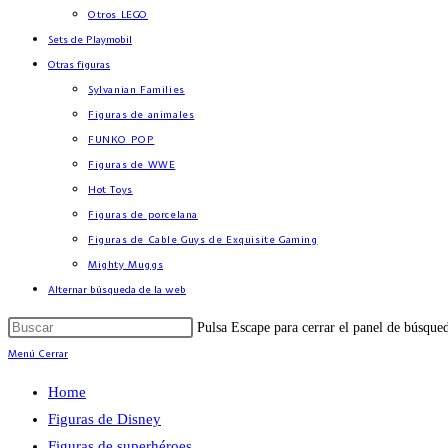
Otros LEGO
Sets de Playmobil
Otras figuras
Sylvanian Families
Figuras de animales
FUNKO POP
Figuras de WWE
Hot Toys
Figuras de porcelana
Figuras de Cable Guys de Exquisite Gaming
Mighty Muggs
Alternar búsqueda de la web
Pulsa Escape para cerrar el panel de búsque
Menú
Cerrar
Home
Figuras de Disney
Figuras de superhéroes