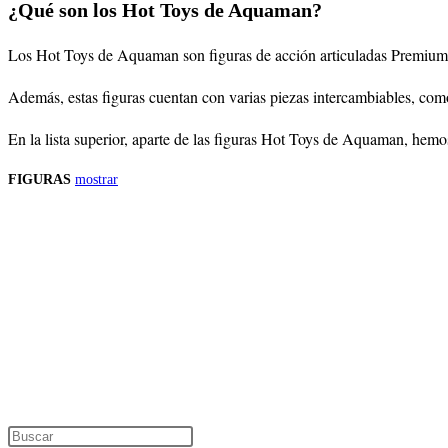
¿Qué son los Hot Toys de Aquaman?
Los Hot Toys de Aquaman son figuras de acción articuladas Premium de
Además, estas figuras cuentan con varias piezas intercambiables, co
En la lista superior, aparte de las figuras Hot Toys de Aquaman, hem
FIGURAS
mostrar
Precios de los productos
Los precios de los productos pueden sufrir modificaciones debido a cambios en
Productos descatalogados
En caso de que alguno de los productos mencionados en esta recopilación apar
Los precios de los productos pueden sufrir modificaciones debido a cambios en
Encuentra tu figura exclusiva
Pulsa Escape para cerrar el panel de búsque