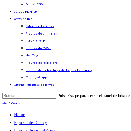
Otros LEGO
Sets de Playmobil
Otras figuras
Sylvanian Families
Figuras de animales
FUNKO POP
Figuras de WWE
Hot Toys
Figuras de porcelana
Figuras de Cable Guys de Exquisite Gaming
Mighty Muggs
Alternar búsqueda de la web
Pulsa Escape para cerrar el panel de búsque
Menú
Cerrar
Home
Figuras de Disney
Figuras de superhéroes