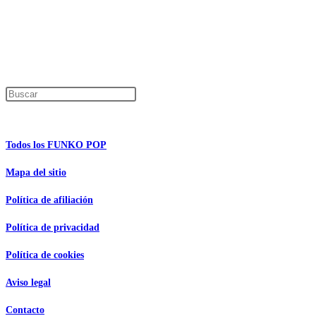
En caso de que alguno de los productos mencionados en esta recopilación apar
Los precios de los productos pueden sufrir modificaciones debido a cambios en
Encuentra tu figura exclusiva
Pulsa Escape para cerrar el panel de búsque
Información de interés
Todos los FUNKO POP
Mapa del sitio
Política de afiliación
Política de privacidad
Política de cookies
Aviso legal
Contacto