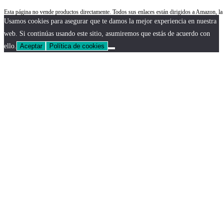
Esta página no vende productos directamente. Todos sus enlaces están dirigidos a Amazon,
Usamos cookies para asegurar que te damos la mejor experiencia en nuestra
web. Si continúas usando este sitio, asumiremos que estás de acuerdo con
ello.
Aceptar
Política de cookies