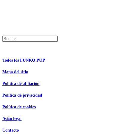
En caso de que alguno de los productos mencionados en esta recopilación apar
Los precios de los productos pueden sufrir modificaciones debido a cambios en
Encuentra tu figura exclusiva
Pulsa Escape para cerrar el panel de búsque
Información de interés
Todos los FUNKO POP
Mapa del sitio
Política de afiliación
Política de privacidad
Política de cookies
Aviso legal
Contacto