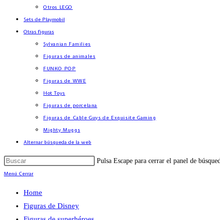
Otros LEGO
Sets de Playmobil
Otras figuras
Sylvanian Families
Figuras de animales
FUNKO POP
Figuras de WWE
Hot Toys
Figuras de porcelana
Figuras de Cable Guys de Exquisite Gaming
Mighty Muggs
Alternar búsqueda de la web
Pulsa Escape para cerrar el panel de búsque
Menú
Cerrar
Home
Figuras de Disney
Figuras de superhéroes