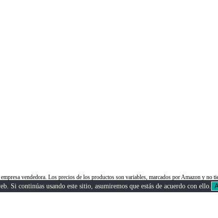
da.
 la empresa vendedora. Los precios de los productos son variables, marcados por Amazon y n
b. Si continúas usando este sitio, asumiremos que estás de acuerdo con ello.
A