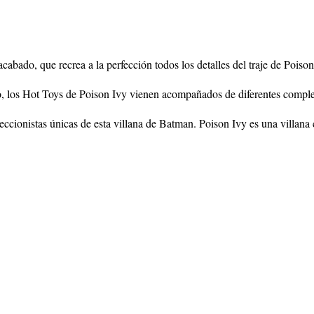
abado, que recrea a la perfección todos los detalles del traje de Poiso
 los Hot Toys de Poison Ivy vienen acompañados de diferentes compleme
ccionistas únicas de esta villana de Batman. Poison Ivy es una villana 
figurascoleccionables.es
ducto de similares características.
olados por figurascoleccionables.es.