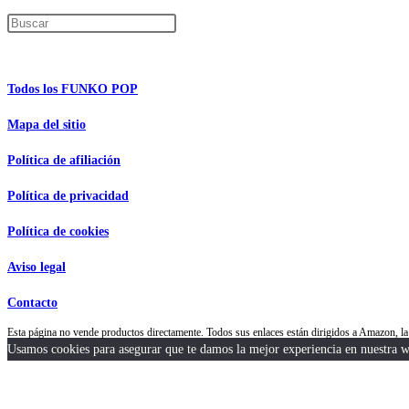
Pulsa Escape para cerrar el panel de búsque
Información de interés
Todos los FUNKO POP
Mapa del sitio
Política de afiliación
Política de privacidad
Política de cookies
Aviso legal
Contacto
Esta página no vende productos directamente. Todos sus enlaces están dirigidos a Amazon,
Usamos cookies para asegurar que te damos la mejor experiencia en nuestra we