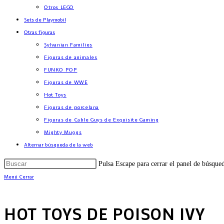
Otros LEGO
Sets de Playmobil
Otras figuras
Sylvanian Families
Figuras de animales
FUNKO POP
Figuras de WWE
Hot Toys
Figuras de porcelana
Figuras de Cable Guys de Exquisite Gaming
Mighty Muggs
Alternar búsqueda de la web
Pulsa Escape para cerrar el panel de búsque
Menú
Cerrar
HOT TOYS DE POISON IVY