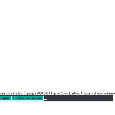
o tienen coste añadido. Copyright 2020-2024 Figuras Coleccionables. Amazon y el logo de Am
ceptar
Política de cookies