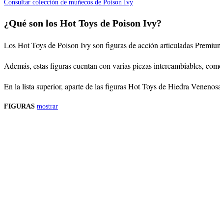
Consultar colección de muñecos de Poison Ivy
¿Qué son los Hot Toys de Poison Ivy?
Los Hot Toys de Poison Ivy son figuras de acción articuladas Premium 
Además, estas figuras cuentan con varias piezas intercambiables, com
En la lista superior, aparte de las figuras Hot Toys de Hiedra Veneno
FIGURAS
mostrar
Precios de los productos
Los precios de los productos pueden sufrir modificaciones debido a cambios en
Productos descatalogados
En caso de que alguno de los productos mencionados en esta recopilación apar
Los precios de los productos pueden sufrir modificaciones debido a cambios en
Encuentra tu figura exclusiva