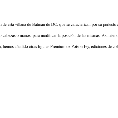
de esta villana de Batman de DC, que se caracterizan por su perfecto ac
o cabezas o manos, para modificar la posición de las mismas. Asimismo,
sa, hemos añadido otras figuras Premium de Poison Ivy, ediciones de cole
 las ofertas de Amazon, niveles de Stocks y otros factores no controlados por 
ezca descatalogado, informe a info@figurascoleccionables.es para buscar un pro
 las ofertas de Amazon/Aliexpress, niveles de Stocks y otros factores no contr