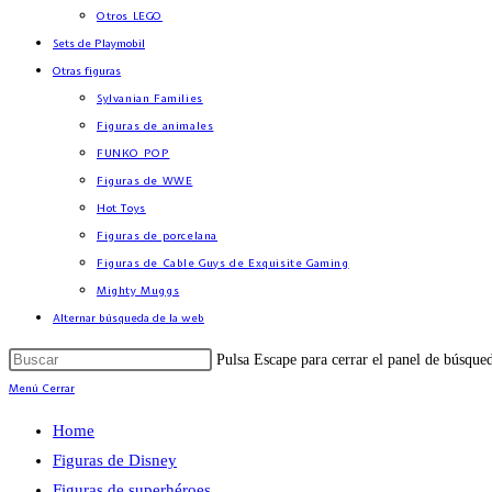
Otros LEGO
Sets de Playmobil
Otras figuras
Sylvanian Families
Figuras de animales
FUNKO POP
Figuras de WWE
Hot Toys
Figuras de porcelana
Figuras de Cable Guys de Exquisite Gaming
Mighty Muggs
Alternar búsqueda de la web
Pulsa Escape para cerrar el panel de búsque
Menú
Cerrar
Home
Figuras de Disney
Figuras de superhéroes