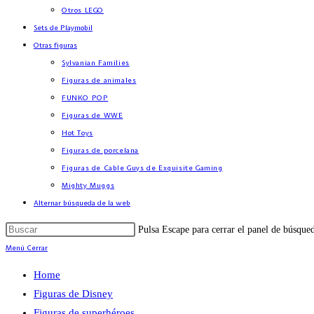
Otros LEGO
Sets de Playmobil
Otras figuras
Sylvanian Families
Figuras de animales
FUNKO POP
Figuras de WWE
Hot Toys
Figuras de porcelana
Figuras de Cable Guys de Exquisite Gaming
Mighty Muggs
Alternar búsqueda de la web
Pulsa Escape para cerrar el panel de búsque
Menú
Cerrar
Home
Figuras de Disney
Figuras de superhéroes