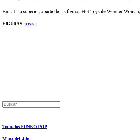
En la lista superior, aparte de las figuras Hot Toys de Wonder Woma
FIGURAS
mostrar
Precios de los productos
Los precios de los productos pueden sufrir modificaciones debido a cambios en
Productos descatalogados
En caso de que alguno de los productos mencionados en esta recopilación apar
Los precios de los productos pueden sufrir modificaciones debido a cambios en
Encuentra tu figura exclusiva
Pulsa Escape para cerrar el panel de búsque
Información de interés
Todos los FUNKO POP
Mapa del sitio