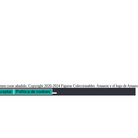
o tienen coste añadido. Copyright 2020-2024 Figuras Coleccionables. Amazon y el logo de Am
ceptar
Política de cookies