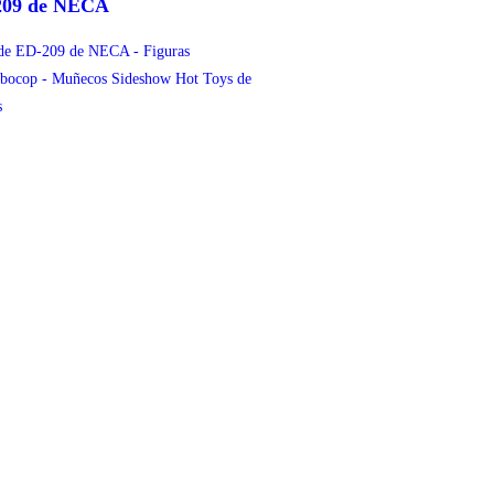
209 de NECA
figurascoleccionables.es
ducto de similares características.
olados por figurascoleccionables.es.