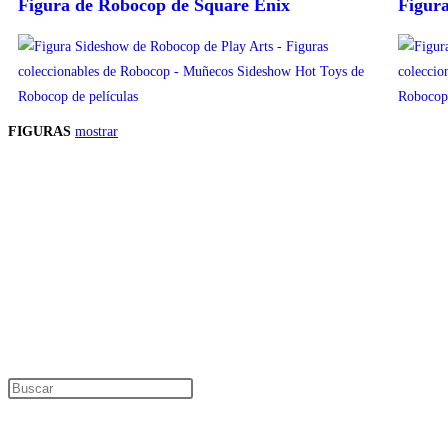
Figura de Robocop de Square Enix
Figur
FIGURAS
mostrar
Precios de los productos
Los precios de los productos pueden sufrir modificaciones debido a cambios en
Productos descatalogados
En caso de que alguno de los productos mencionados en esta recopilación apar
Los precios de los productos pueden sufrir modificaciones debido a cambios en
Encuentra tu figura exclusiva
Información de interés