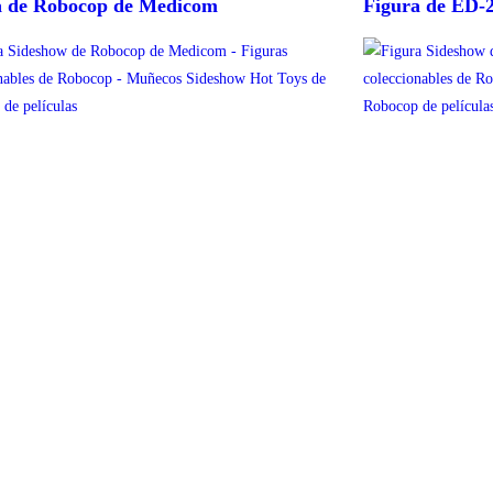
a de Robocop de Medicom
Figura de ED-
 las ofertas de Amazon, niveles de Stocks y otros factores no controlados por 
ezca descatalogado, informe a info@figurascoleccionables.es para buscar un pro
 las ofertas de Amazon/Aliexpress, niveles de Stocks y otros factores no contr