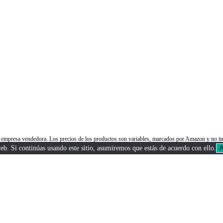
 la empresa vendedora. Los precios de los productos son variables, marcados por Amazon y n
b. Si continúas usando este sitio, asumiremos que estás de acuerdo con ello.
A