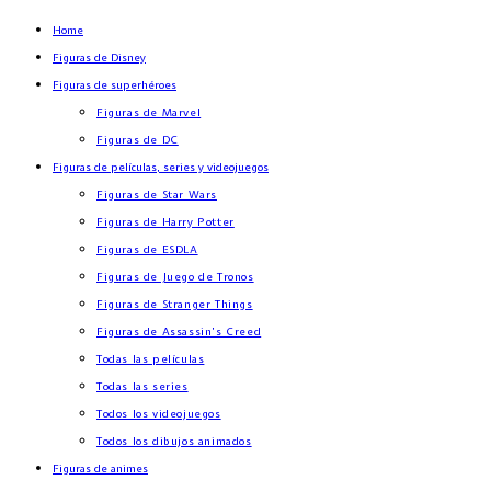
Home
Figuras de Disney
Figuras de superhéroes
Figuras de Marvel
Figuras de DC
Figuras de películas, series y videojuegos
Figuras de Star Wars
Figuras de Harry Potter
Figuras de ESDLA
Figuras de Juego de Tronos
Figuras de Stranger Things
Figuras de Assassin’s Creed
Todas las películas
Todas las series
Todos los videojuegos
Todos los dibujos animados
Figuras de animes