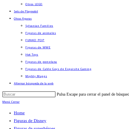
Otros LEGO
Sets de Playmobil
Otras figuras
Sylvanian Families
Figuras de animales
FUNKO POP
Figuras de WWE
Hot Toys
Figuras de porcelana
Figuras de Cable Guys de Exquisite Gaming
Mighty Muggs
Alternar búsqueda de la web
Pulsa Escape para cerrar el panel de búsque
Menú
Cerrar
Home
Figuras de Disney
Figuras de superhéroes