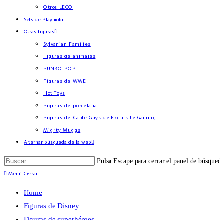
Otros LEGO
Sets de Playmobil
Otras figuras
Sylvanian Families
Figuras de animales
FUNKO POP
Figuras de WWE
Hot Toys
Figuras de porcelana
Figuras de Cable Guys de Exquisite Gaming
Mighty Muggs
Alternar búsqueda de la web
Pulsa Escape para cerrar el panel de búsque
Menú
Cerrar
Home
Figuras de Disney
Figuras de superhéroes