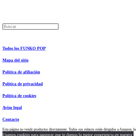
Los precios de los productos pueden sufrir modificaciones debido a cambios en
Encuentra tu figura exclusiva
Pulsa Escape para cerrar el panel de búsque
Información de interés
Todos los FUNKO POP
Mapa del sitio
Política de afiliación
Política de privacidad
Política de cookies
Aviso legal
Contacto
Esta página no vende productos directamente. Todos sus enlaces están dirigidos a Amazon,
Usamos cookies para asegurar que te damos la mejor experiencia en nuestra