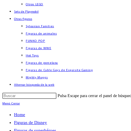
Otros LEGO
Sets de Playmobil
Otras figuras
Sylvanian Families
Figuras de animales
FUNKO POP
Figuras de WWE
Hot Toys
Figuras de porcelana
Figuras de Cable Guys de Exquisite Gaming
Mighty Muggs
Alternar búsqueda de la web
Pulsa Escape para cerrar el panel de búsque
Menú
Cerrar
Home
Figuras de Disney
Figuras de superhéroes