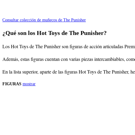
Consultar colección de muñecos de The Punisher
¿Qué son los Hot Toys de The Punisher?
Los Hot Toys de The Punisher son figuras de acción articuladas Premiu
Además, estas figuras cuentan con varias piezas intercambiables, com
En la lista superior, aparte de las figuras Hot Toys de The Punisher,
FIGURAS
mostrar
Precios de los productos
Los precios de los productos pueden sufrir modificaciones debido a cambios en
Productos descatalogados
En caso de que alguno de los productos mencionados en esta recopilación apar