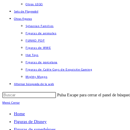
Otros LEGO
Sets de Playmobil
Otras figuras
Sylvanian Families
Figuras de animales
FUNKO POP
Figuras de WWE
Hot Toys
Figuras de porcelana
Figuras de Cable Guys de Exquisite Gaming
Mighty Muggs
Alternar búsqueda de la web
Pulsa Escape para cerrar el panel de búsque
Menú
Cerrar
Home
Figuras de Disney
Figuras de superhéroes