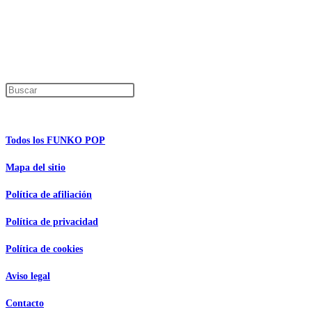
En caso de que alguno de los productos mencionados en esta recopilación apar
Los precios de los productos pueden sufrir modificaciones debido a cambios en
Encuentra tu figura exclusiva
Pulsa Escape para cerrar el panel de búsque
Información de interés
Todos los FUNKO POP
Mapa del sitio
Política de afiliación
Política de privacidad
Política de cookies
Aviso legal
Contacto