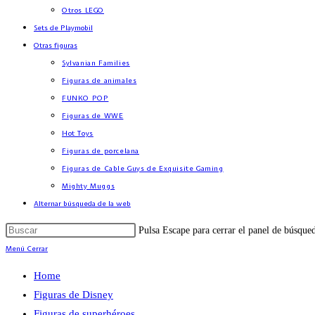
Otros LEGO
Sets de Playmobil
Otras figuras
Sylvanian Families
Figuras de animales
FUNKO POP
Figuras de WWE
Hot Toys
Figuras de porcelana
Figuras de Cable Guys de Exquisite Gaming
Mighty Muggs
Alternar búsqueda de la web
Pulsa Escape para cerrar el panel de búsque
Menú
Cerrar
Home
Figuras de Disney
Figuras de superhéroes