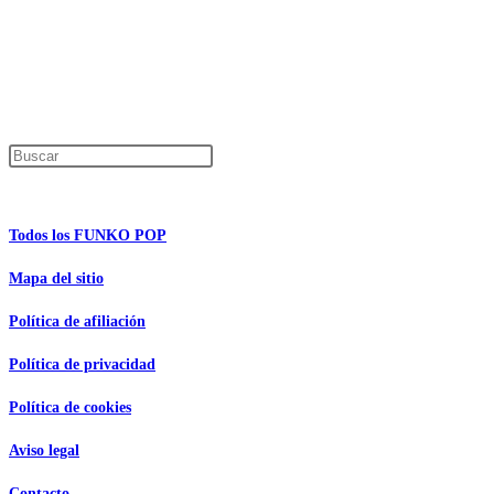
En caso de que alguno de los productos mencionados en esta recopilación apar
Los precios de los productos pueden sufrir modificaciones debido a cambios en
Encuentra tu figura exclusiva
Pulsa Escape para cerrar el panel de búsque
Información de interés
Todos los FUNKO POP
Mapa del sitio
Política de afiliación
Política de privacidad
Política de cookies
Aviso legal
Contacto