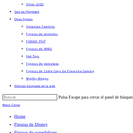
Otros LEGO
Sets de Playmobil
Otras figuras
Sylvanian Families
Figuras de animales
FUNKO POP
Figuras de WWE
Hot Toys
Figuras de porcelana
Figuras de Cable Guys de Exquisite Gaming
Mighty Muggs
Alternar búsqueda de la web
Pulsa Escape para cerrar el panel de búsque
Menú
Cerrar
Home
Figuras de Disney
Figuras de superhéroes