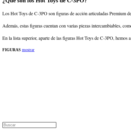
¿Qué son los Hot Toys de C-3PO?
Los Hot Toys de C-3PO son figuras de acción articuladas Premium de es
Además, estas figuras cuentan con varias piezas intercambiables, com
En la lista superior, aparte de las figuras Hot Toys de C-3PO, hemos 
FIGURAS
mostrar
Precios de los productos
Los precios de los productos pueden sufrir modificaciones debido a cambios en
Productos descatalogados
En caso de que alguno de los productos mencionados en esta recopilación apar
Los precios de los productos pueden sufrir modificaciones debido a cambios en
Encuentra tu figura exclusiva
Pulsa Escape para cerrar el panel de búsque