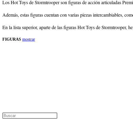
Los Hot Toys de Stormtrooper son figuras de acción articuladas Premiu
Además, estas figuras cuentan con varias piezas intercambiables, com
En la lista superior, aparte de las figuras Hot Toys de Stormtrooper, 
FIGURAS
mostrar
Precios de los productos
Los precios de los productos pueden sufrir modificaciones debido a cambios en
Productos descatalogados
En caso de que alguno de los productos mencionados en esta recopilación apar
Los precios de los productos pueden sufrir modificaciones debido a cambios en
Encuentra tu figura exclusiva
Pulsa Escape para cerrar el panel de búsque
Información de interés