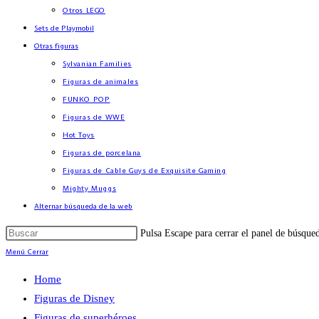
Otros LEGO
Sets de Playmobil
Otras figuras
Sylvanian Families
Figuras de animales
FUNKO POP
Figuras de WWE
Hot Toys
Figuras de porcelana
Figuras de Cable Guys de Exquisite Gaming
Mighty Muggs
Alternar búsqueda de la web
Pulsa Escape para cerrar el panel de búsque
Menú
Cerrar
Home
Figuras de Disney
Figuras de superhéroes