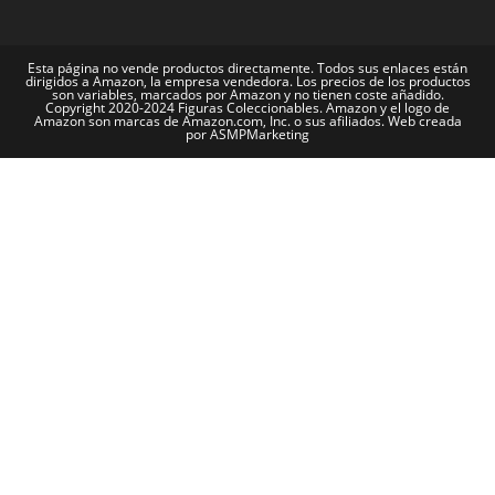
Esta página no vende productos directamente. Todos sus enlaces están
dirigidos a Amazon, la empresa vendedora. Los precios de los productos
son variables, marcados por Amazon y no tienen coste añadido.
Copyright 2020-2024 Figuras Coleccionables. Amazon y el logo de
Amazon son marcas de Amazon.com, Inc. o sus afiliados. Web creada
por ASMPMarketing