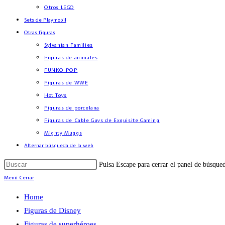
Otros LEGO
Sets de Playmobil
Otras figuras
Sylvanian Families
Figuras de animales
FUNKO POP
Figuras de WWE
Hot Toys
Figuras de porcelana
Figuras de Cable Guys de Exquisite Gaming
Mighty Muggs
Alternar búsqueda de la web
Pulsa Escape para cerrar el panel de búsque
Menú
Cerrar
Home
Figuras de Disney
Figuras de superhéroes