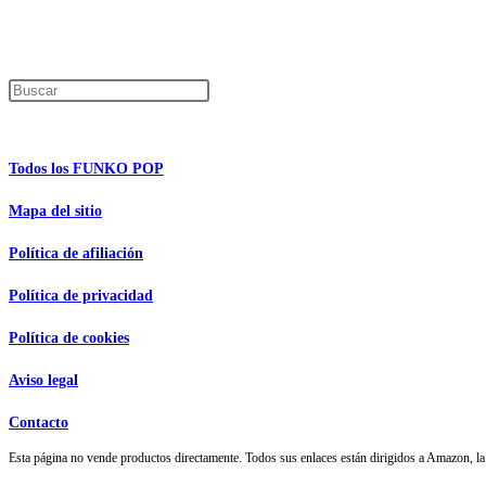
Los precios de los productos pueden sufrir modificaciones debido a cambios en
Encuentra tu figura exclusiva
Pulsa Escape para cerrar el panel de búsque
Información de interés
Todos los FUNKO POP
Mapa del sitio
Política de afiliación
Política de privacidad
Política de cookies
Aviso legal
Contacto
Esta página no vende productos directamente. Todos sus enlaces están dirigidos a Amazon,