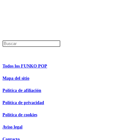
En caso de que alguno de los productos mencionados en esta recopilación apar
Los precios de los productos pueden sufrir modificaciones debido a cambios en
Encuentra tu figura exclusiva
Pulsa Escape para cerrar el panel de búsque
Información de interés
Todos los FUNKO POP
Mapa del sitio
Política de afiliación
Política de privacidad
Política de cookies
Aviso legal
Contacto